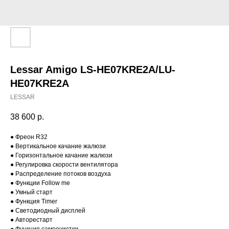
Lessar Amigo LS-HE07KRE2A/LU-
HE07KRE2A
LESSAR
38 600
р.
● Фреон R32
● Вертикальное качание жалюзи
● Горизонтальное качание жалюзи
● Регулировка скорости вентилятора
● Распределение потоков воздуха
● Функции Follow me
● Умный старт
● Функция Timer
● Светодиодный дисплей
● Авторестарт