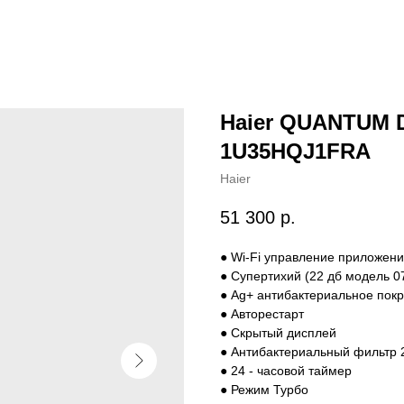
Haier QUANTUM
1U35HQJ1FRA
Haier
51 300
р.
● Wi-Fi управление приложени
● Супертихий (22 дб модель 07
● Ag+ антибактериальное пок
● Авторестарт
● Скрытый дисплей
● Антибактериальный фильтр 
● 24 - часовой таймер
● Режим Турбо