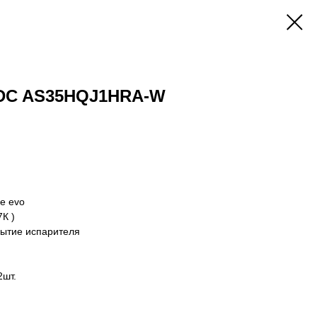
 DC AS35HQJ1HRA-W
е evo
К )
рытие испарителя
2шт.