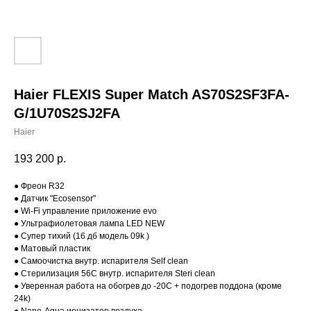
Haier FLEXIS Super Match AS70S2SF3FA-
G/1U70S2SJ2FA
Haier
193 200
р.
● Фреон R32
● Датчик "Ecosensor"
● Wi-Fi управление приложение evo
● Ультрафиолетовая лампа LED NEW
● Супер тихий (16 дб модель 09k )
● Матовый пластик
● Самоочистка внутр. испарителя Self clean
● Стерилизация 56С внутр. испарителя Steri clean
● Уверенная работа на обогрев до -20С + подогрев поддона (кроме
24k)