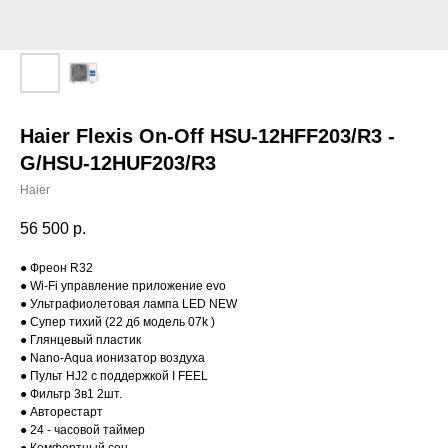
Haier Flexis On-Off HSU-12HFF203/R3 -
G/HSU-12HUF203/R3
Haier
56 500
р.
● Фреон R32
● Wi-Fi управление приложение evo
● Ультрафиолетовая лампа LED NEW
● Супер тихий (22 дб модель 07k )
● Глянцевый пластик
● Nano-Aqua ионизатор воздуха
● Пульт HJ2 с поддержкой I FEEL
● Фильтр 3в1 2шт.
● Авторестарт
● 24 - часовой таймер