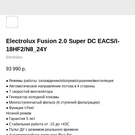
Electrolux Fusion 2.0 Super DC EACS/I-
18HF2/N8_24Y
Electrolux
93 990
р.
● Режимы работы: охлаждение/обогрев/осушение/вентиляция
● Автоматическое направление потока в 4 стороны
● 7 скоростей вентилятора
● Генератор холодной плазмы
● Многоступенчатый фильтр (6 ступеней фильтрации)
● Функция I-Feel
Ночной режим
● Гарантия 5 лет
● Стабильная работа от -15 до +43C
● Пульт ДУ с режимом реального времени