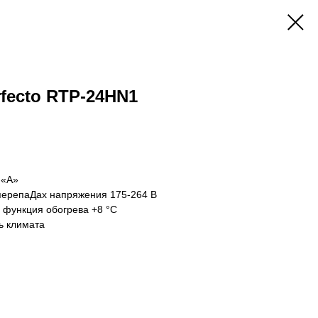
rfecto RTP-24HN1
 «A»
перепаДах напряжения 175-264 В
 функция обогрева +8 °С
ь климата