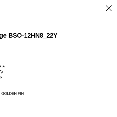
dge BSO-12HN8_22Y
а А
A)
р
ии GOLDEN FIN