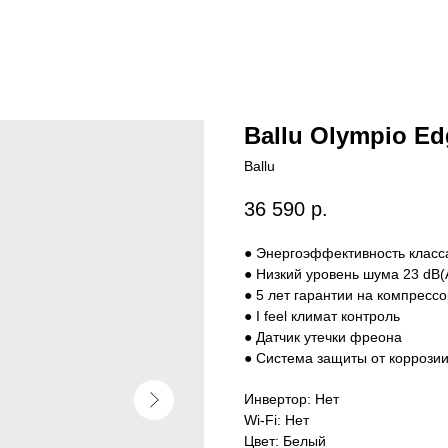
Ballu Olympio E
Ballu
36 590
р.
● Энергоэффективность класс
● Низкий уровень шума 23 dB(
● 5 лет гарантии на компрессо
● I feel климат контроль
● Датчик утечки фреона
● Система защиты от корроз
Инвертор: Нет
Wi-Fi: Нет
Цвет: Белый