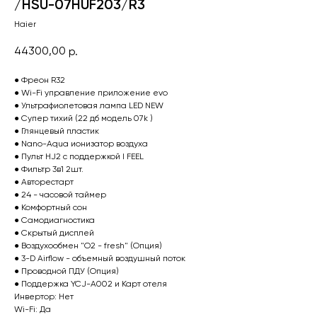
/HSU-07HUF203/R3
Haier
44300,00
р.
● Фреон R32
● Wi-Fi управление приложение evo
● Ультрафиолетовая лампа LED NEW
● Супер тихий (22 дб модель 07k )
● Глянцевый пластик
● Nano-Aqua ионизатор воздуха
● Пульт HJ2 с поддержкой I FEEL
● Фильтр 3в1 2шт.
● Авторестарт
● 24 - часовой таймер
● Комфортный сон
● Самодиагностика
● Скрытый дисплей
● Воздухообмен "О2 - fresh" (Опция)
● 3-D Airflow - объемный воздушный поток
● Проводной ПДУ (Опция)
● Поддержка YCJ-A002 и Карт отеля
Инвертор: Нет
Wi-Fi: Да