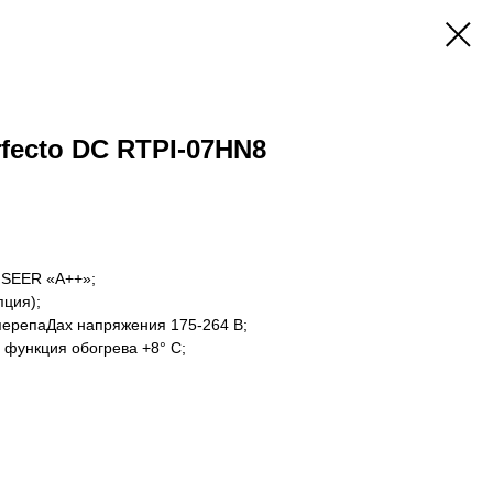
fecto DC RTPI-07HN8
 SEER «A++»;
пция);
перепаДах напряжения 175-264 В;
 функция обогрева +8° С;