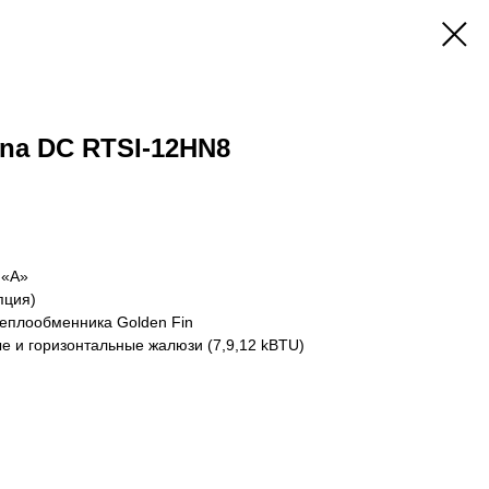
ena DC RTSI-12HN8
 «A»
пция)
теплообменника Golden Fin
е и горизонтальные жалюзи (7,9,12 kBTU)