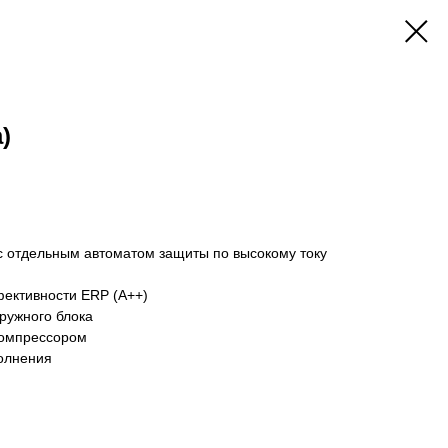
)
с отдельным автоматом защиты по высокому току
фективности ERP (A++)
ружного блока
компрессором
полнения