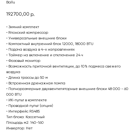
Ballu
192700,00
р.
• Зимний комплект
• Японский компрессор
• Универсальные внешние блоки
• Компактный внутренний блок 12000, 18000 BTU
• Подача воздуха в 4-х направлениях
• Таймер на включение и отключение 24 ч
• Фазовый монитор
• Возможность приточной вентиляции, до 10% подмеса свежего
воздуха
• Длина трассы до 50 м
• Встроенная дренажная помпа
• Полноразмерные двухвентиляторные внешние блоки 48 000 - 60
000 BTU
• ИК-пульт в комплекте
• Проводной пульт (опция)
• Интерфейс RS485
Тип блока: Кассетный
Площадь м2: 140-160
Инвертор: Нет