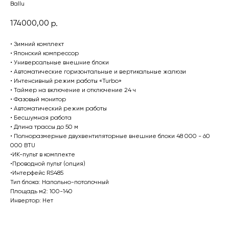
Ballu
174000,00
р.
• Зимний комплект
• Японский компрессор
• Универсальные внешние блоки
• Автоматические горизонтальные и вертикальные жалюзи
• Интенсивный режим работы «Turbo»
• Таймер на включение и отключение 24 ч
• Фазовый монитор
• Автоматический режим работы
• Бесшумная работа
• Длина трассы до 50 м
• Полноразмерные двухвентиляторные внешние блоки 48 000 - 60
000 BTU
•ИК-пульт в комплекте
•Проводной пульт (опция)
•Интерфейс RS485
Тип блока: Напольно-потолочный
Площадь м2: 100-140
Инвертор: Нет